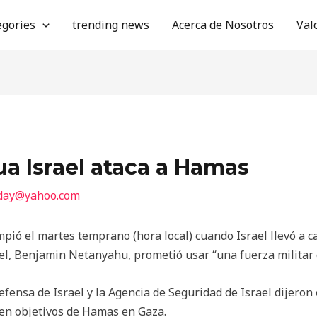
egories
trending news
Acerca de Nosotros
Val
ua Israel ataca a Hamas
oday@yahoo.com
ompió el martes temprano (hora local) cuando Israel llevó a 
ael, Benjamin Netanyahu, prometió usar “una fuerza militar
fensa de Israel y la Agencia de Seguridad de Israel dijero
 en objetivos de Hamas en Gaza.