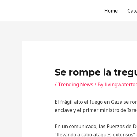
Skip
Home
Cat
to
content
Se rompe la treg
/
Trending News
/ By
livingwatert
El frágil alto el fuego en Gaza se r
enclave y el primer ministro de Isr
En un comunicado, las Fuerzas de De
“llevando a cabo ataques extensos”