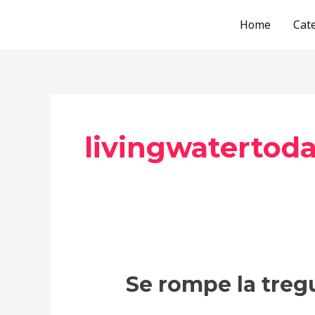
Skip
Home
Cat
to
content
livingwaterto
Se
Se rompe la treg
rompe