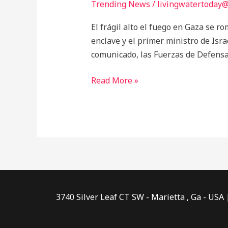
la
Trending News
/
livingwatertoday
tregua
El frágil alto el fuego en Gaza se r
Israel
enclave y el primer ministro de Isr
ataca
comunicado, las Fuerzas de Defensa 
a
Hamas
Read More »
3740 Silver Leaf CT SW - Marietta , Ga - USA