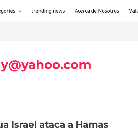
egories
trending news
Acerca de Nosotros
Val
day@yahoo.com
ua Israel ataca a Hamas